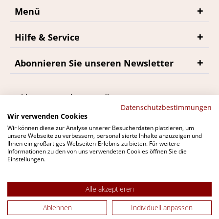
Menü
Hilfe & Service
Abonnieren Sie unseren Newsletter
*inkl. MwSt., zzgl. Versandkosten
Datenschutzbestimmungen
Wir verwenden Cookies
Wir können diese zur Analyse unserer Besucherdaten platzieren, um
unsere Webseite zu verbessern, personalisierte Inhalte anzuzeigen und
Ihnen ein großartiges Webseiten-Erlebnis zu bieten. Für weitere
Du findest bremerwein.de auch bei
Informationen zu den von uns verwendeten Cookies öffnen Sie die
Einstellungen.
Alle akzeptieren
Ablehnen
Individuell anpassen
© 2026 Harald L. Bremer GmbH - Alle Rechte vorbehalten