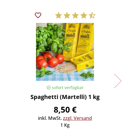
sofort verfügbar
Spaghetti (Martelli) 1 kg
Spaghe
8,50 €
inkl. MwSt.
zzgl. Versand
in
1 Kg