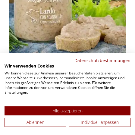
Datenschutzbestimmungen
Momentan nicht auf Lager
Wir verwenden Cookies
Wir können diese zur Analyse unserer Besucherdaten platzieren, um
Crema di Lardo (Corrado Bendetti) 220 g
unsere Webseite zu verbessern, personalisierte Inhalte anzuzeigen und
Ihnen ein großartiges Webseiten-Erlebnis zu bieten. Für weitere
8,90 €
Informationen zu den von uns verwendeten Cookies öffnen Sie die
Einstellungen.
zzgl. Versand
inkl. MwSt.
0.22 L (40,45 €/L)
Alle akzeptieren
Ablehnen
Individuell anpassen