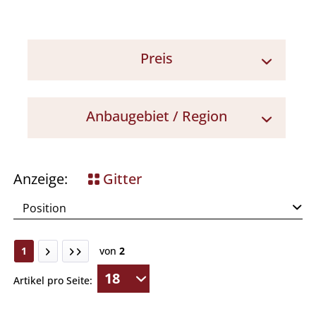
Preis
< 7 €
Anbaugebiet / Region
7 - 10 €
10 - 15 €
Emilia Romagna
> 15 €
Friaul
Anzeige:
Gitter
Lombardei
Südtirol
Toskana
1
von
2
Veneto
Artikel pro Seite:
Norditalien
Mittelitalien