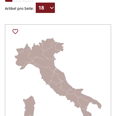
Meine Empfehlung (Jakob Jünke)
Schalentiere
Artikel pro Seite:
Rind
Lamm
Gegrilltem
Frischer Käse
Gereifter Käse