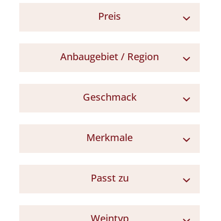
Preis
> 15 €
Anbaugebiet / Region
Toskana
Geschmack
Mittelitalien
vollmundig
Merkmale
komplex / vielschichtig
besonders trocken
Naturkork
Passt zu
Im Holz gereift
Lagerfähig > 5 Jahre
Lamm
Weintyp
Gegrilltem