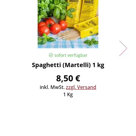
sofort verfügbar
Spaghetti (Martelli) 1 kg
Spaghe
8,50 €
inkl. MwSt.
zzgl. Versand
in
1 Kg