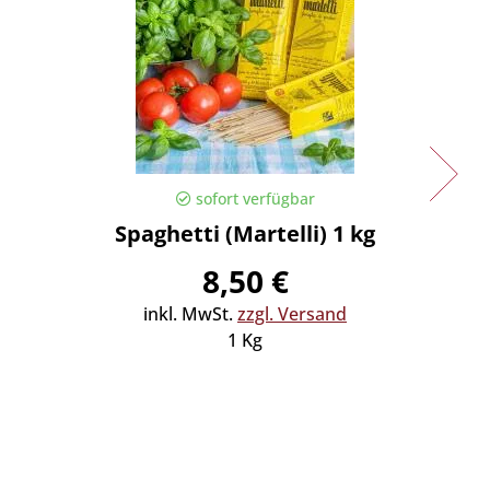
sofort verfügbar
Spaghetti (Martelli) 1 kg
Spaghe
8,50 €
inkl. MwSt.
zzgl. Versand
in
1 Kg