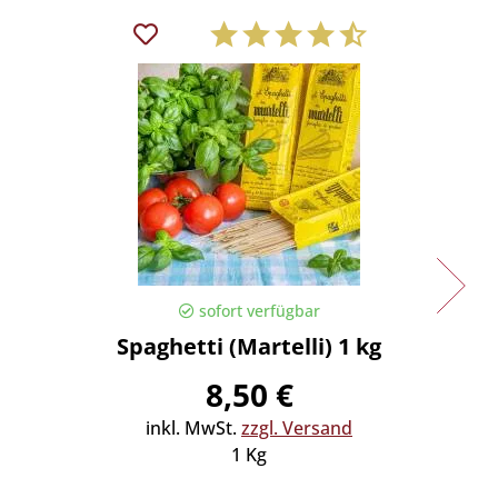
sofort verfügbar
Spaghetti (Martelli) 1 kg
Spaghe
8,50 €
inkl. MwSt.
zzgl. Versand
in
1 Kg