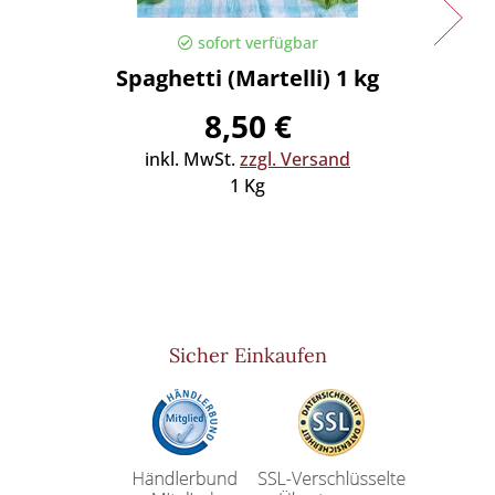
sofort verfügbar
Spaghetti (Martelli) 1 kg
Spaghe
8,50 €
inkl. MwSt.
zzgl. Versand
in
1 Kg
Sicher Einkaufen