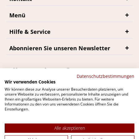
Menü
Hilfe & Service
Abonnieren Sie unseren Newsletter
*inkl. MwSt., zzgl. Versandkosten
Datenschutzbestimmungen
Wir verwenden Cookies
Wir können diese zur Analyse unserer Besucherdaten platzieren, um
unsere Webseite zu verbessern, personalisierte Inhalte anzuzeigen und
Ihnen ein großartiges Webseiten-Erlebnis zu bieten. Für weitere
Du findest bremerwein.de auch bei
Informationen zu den von uns verwendeten Cookies öffnen Sie die
Einstellungen.
Alle akzeptieren