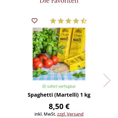
Die Favoriten
sofort verfügbar
Spaghetti (Martelli) 1 kg
Spaghe
8,50 €
inkl. MwSt.
zzgl. Versand
in