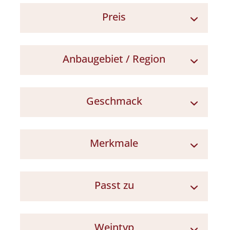
Preis
7 - 10 €
Anbaugebiet / Region
10 - 15 €
Friaul
Geschmack
Norditalien
frisch / lebendig
Merkmale
vollmundig
zugänglich / gut zu trinken
wenig Säure
würzig
Passt zu
Naturkork
Partywein
Weintyp
Geflügel / helles Fleisch