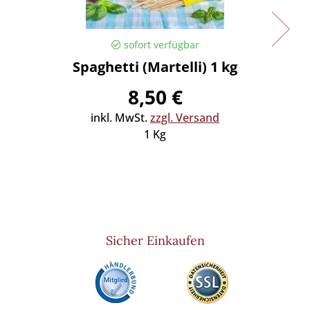
sofort verfügbar
Spaghetti (Martelli) 1 kg
Spaghe
8,50 €
inkl. MwSt.
zzgl. Versand
in
1 Kg
Sicher Einkaufen