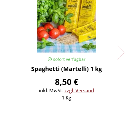
sofort verfügbar
Spaghetti (Martelli) 1 kg
Spaghe
8,50 €
inkl. MwSt.
zzgl. Versand
in
1 Kg