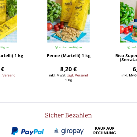
rfügbar
sofort verfügbar
sofo
rtelli) 1 kg
Penne (Martelli) 1 kg
Riso Super
(Serrata
 €
8,20 €
6
l. Versand
inkl. MwSt.
zzgl. Versand
inkl. MwS
1 Kg
Sicher Bezahlen