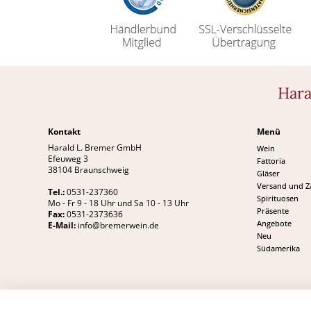
Hara
Kontakt
Menü
Harald L. Bremer GmbH
Wein
Efeuweg 3
Fattoria
38104 Braunschweig
Gläser
Versand und 
Tel.:
0531-237360
Spirituosen
Mo - Fr 9 - 18 Uhr und Sa 10 - 13 Uhr
Präsente
Fax:
0531-2373636
Angebote
E-Mail:
info@bremerwein.de
Neu
Südamerika
*inkl. MwSt., zzgl. Versandkosten