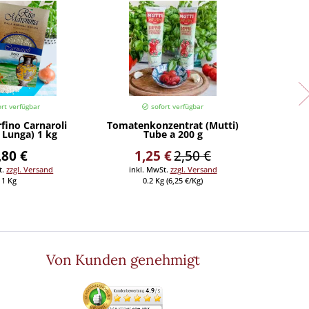
rt verfügbar
sofort verfügbar
fino Carnaroli
Tomatenkonzentrat (Mutti)
Getrock
 Lunga) 1 kg
Tube a 200 g
(
,80 €
1,25 €
2,50 €
t.
zzgl. Versand
inkl. MwSt.
zzgl. Versand
inkl
1 Kg
0.2 Kg (6,25 €/Kg)
0
Von Kunden genehmigt