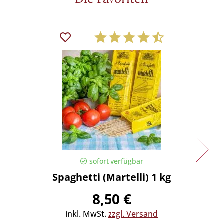
sofort verfügbar
Spaghetti (Martelli) 1 kg
Spaghe
8,50 €
inkl. MwSt.
zzgl. Versand
in