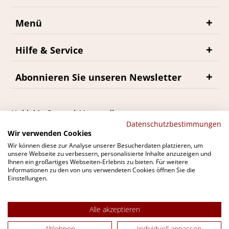
Menü
Hilfe & Service
Abonnieren Sie unseren Newsletter
*inkl. MwSt., zzgl. Versandkosten
Datenschutzbestimmungen
Wir verwenden Cookies
Wir können diese zur Analyse unserer Besucherdaten platzieren, um
unsere Webseite zu verbessern, personalisierte Inhalte anzuzeigen und
Ihnen ein großartiges Webseiten-Erlebnis zu bieten. Für weitere
Du findest bremerwein.de auch bei
Informationen zu den von uns verwendeten Cookies öffnen Sie die
Einstellungen.
Alle akzeptieren
Ablehnen
Individuell anpassen