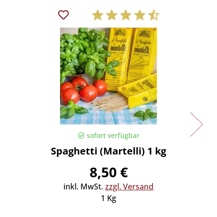
sofort verfügbar
Spaghetti (Martelli) 1 kg
Spaghe
8,50 €
inkl. MwSt.
zzgl. Versand
in
1 Kg