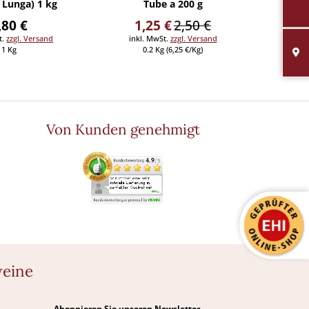
 Lunga) 1 kg
Tube a 200 g
(
,80 €
1,25 €
2,50 €
t.
zzgl. Versand
inkl. MwSt.
zzgl. Versand
inkl
1 Kg
0.2 Kg (6,25 €/Kg)
0
Von Kunden genehmigt
weine
Abonnieren Sie unseren Newsletter