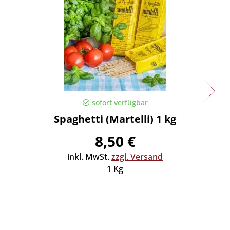
sofort verfügbar
Spaghetti (Martelli) 1 kg
Spaghe
8,50 €
inkl. MwSt.
zzgl. Versand
in
1 Kg