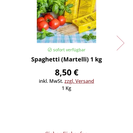
sofort verfügbar
Spaghetti (Martelli) 1 kg
Spaghe
8,50 €
inkl. MwSt.
zzgl. Versand
in
1 Kg