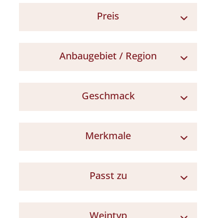
Preis
7 - 10 €
Anbaugebiet / Region
Friaul
Geschmack
Norditalien
frisch / lebendig
Merkmale
vollmundig
zugänglich / gut zu trinken
Schraubverschluss
blumig / aromatisch
Passt zu
beliebte Sommerweine
fruchtig
Aperitif
Weintyp
Partywein