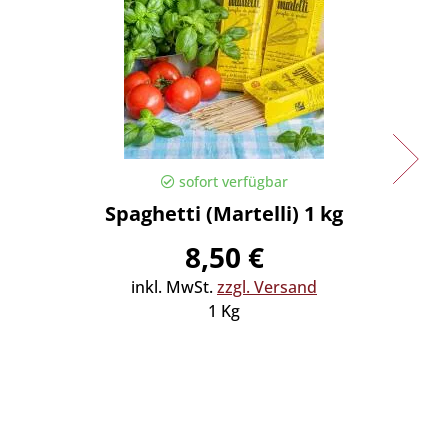
sofort verfügbar
Spaghetti (Martelli) 1 kg
Spaghe
8,50 €
inkl. MwSt.
zzgl. Versand
in
1 Kg