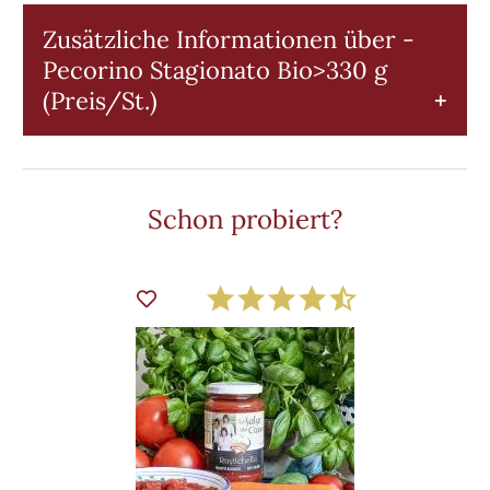
Zusätzliche Informationen über -
Pecorino Stagionato Bio>330 g
(Preis/St.)
Entdecken Sie die Vielfalt von
Schon probiert?
Pecorino: Ein Käsegenuss mit
Tradition
Pecorino ist mehr als nur ein Käse – es ist eine
kulinarische Reise durch die Zeit. Dieser
traditionelle italienische Hartkäse, hergestellt
aus reiner Schafsmilch, bietet eine einzigartige
Geschmacksvielfalt, die Ihren Gaumen
verzaubern wird. Ob jung oder gereift, Pecorino
verleiht Ihren Gerichten eine unvergleichliche
Tiefe. Mit seiner kräftigen und leicht salzigen