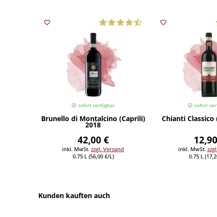
sofort verfügbar
sofort ver
Brunello di Montalcino (Caprili)
Chianti Classico 
2018
42,00 €
12,90
inkl. MwSt.
zzgl. Versand
inkl. MwSt.
zzg
0.75 L (56,00 €/L)
0.75 L (17,2
Kunden kauften auch