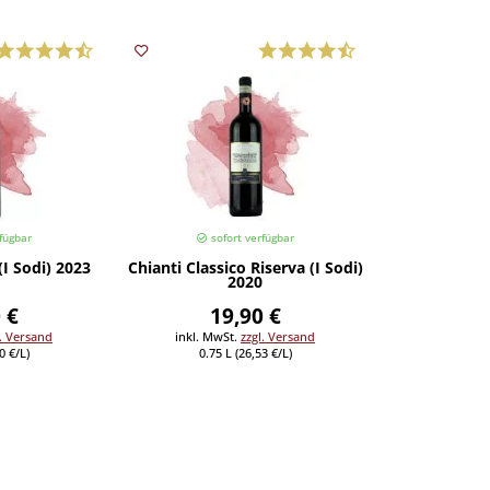
fügbar
sofort verfügbar
(I Sodi) 2023
Chianti Classico Riserva (I Sodi)
2020
 €
19,90 €
l. Versand
inkl. MwSt.
zzgl. Versand
0 €/L)
0.75 L (26,53 €/L)