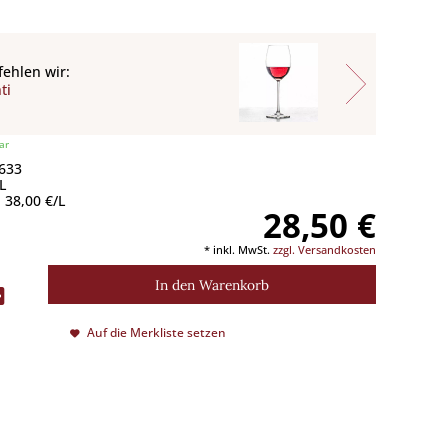
ehlen wir:
ti
ar
 633
L
 38,00 €/L
28,50 €
* inkl. MwSt.
zzgl. Versandkosten
In den
Warenkorb
Auf die Merkliste setzen