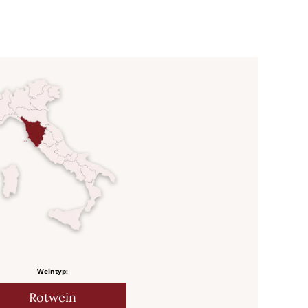
Weintyp:
Rotwein