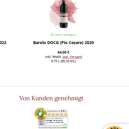
sofort verfügbar
2022
Barolo DOCG (Pio Cesare) 2020
Lu
64,00 €
inkl. MwSt.
zzgl. Versand
0.75 L (85,33 €/L)
Von Kunden genehmigt