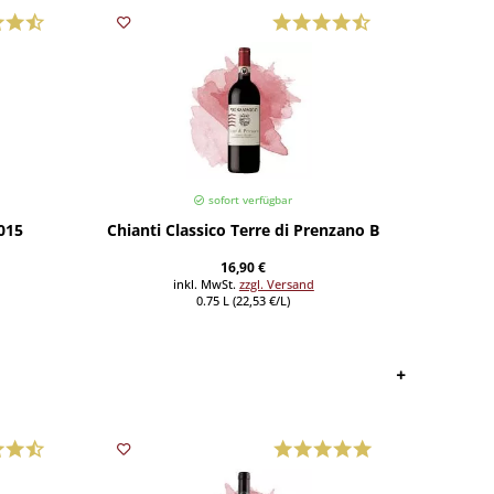
sofort verfügbar
015
Chianti Classico Terre di Prenzano Bio (Vignamaggi
San Mar
16,90 €
inkl. MwSt.
zzgl. Versand
0.75 L (22,53 €/L)