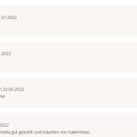
9.07.2022
6.2022
n
m 22.05.2022
rne
.2022
zolia gut gekühlt und träumen von Italienreise...