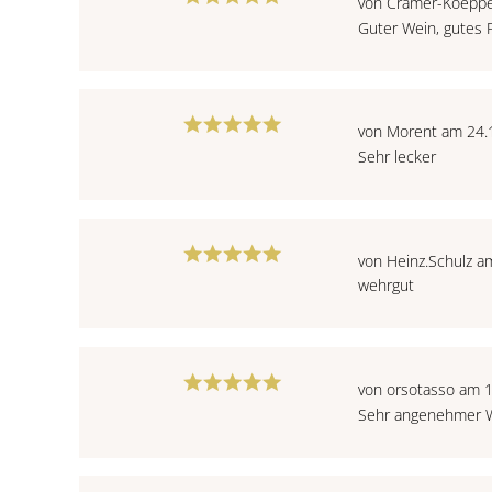
von Cramer-Koepp
Guter Wein, gutes P
von Morent am 24.
Sehr lecker
von Heinz.Schulz a
wehrgut
von orsotasso am 
Sehr angenehmer 