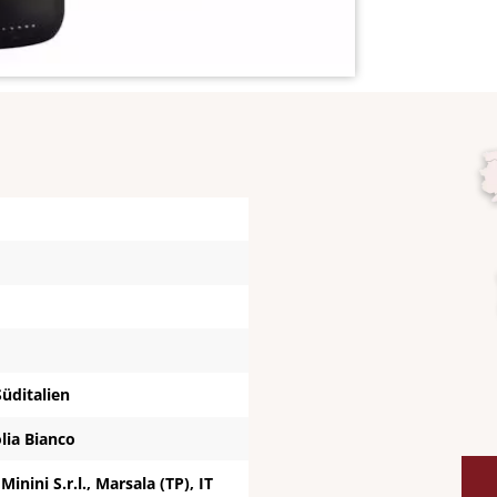
 Süditalien
olia Bianco
inini S.r.l., Marsala (TP), IT