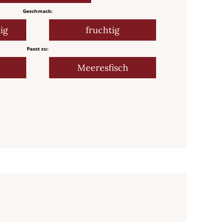
Geschmack:
ig
fruchtig
Passt zu:
Meeresfisch