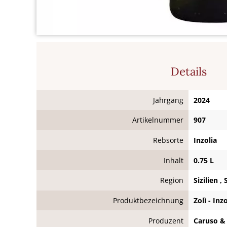
Details
Jahrgang
2024
Artikelnummer
907
Rebsorte
Inzolia
Inhalt
0.75 L
Region
Sizilien ,
Produktbezeichnung
Zolì - Inz
Produzent
Caruso & M