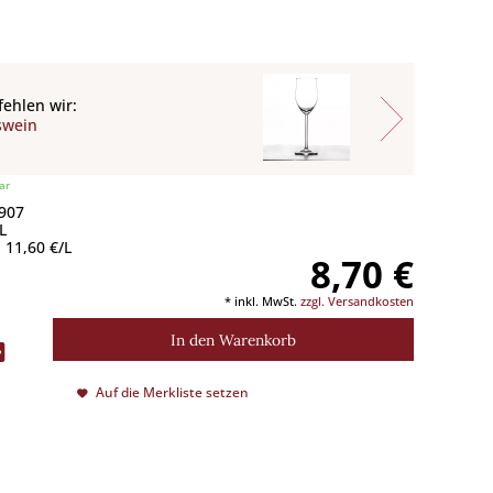
ehlen wir:
swein
ar
 907
L
 11,60 €/L
8,70 €
* inkl. MwSt.
zzgl. Versandkosten
In den
Warenkorb
Auf die Merkliste setzen