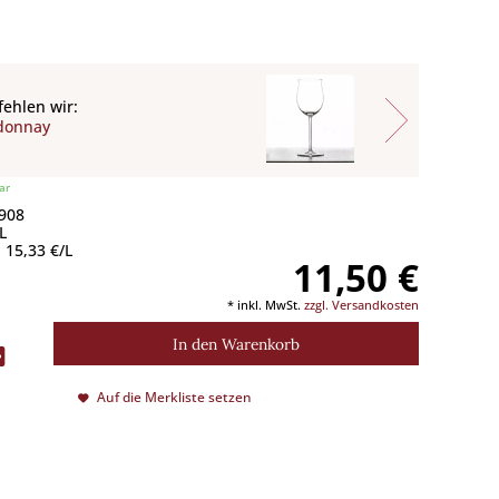
ehlen wir:
donnay
ar
 908
L
 15,33 €/L
11,50 €
* inkl. MwSt.
zzgl. Versandkosten
In den
Warenkorb
Auf die Merkliste setzen