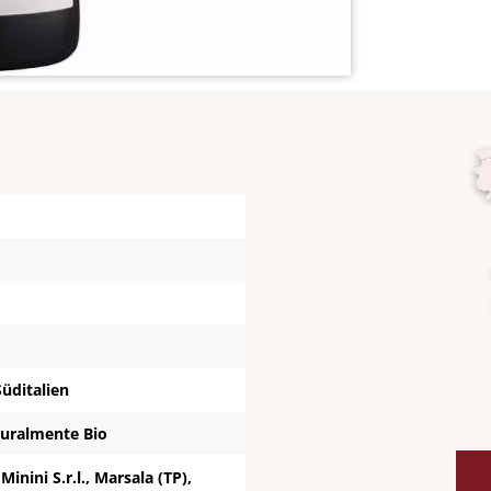
 Süditalien
turalmente Bio
inini S.r.l., Marsala (TP),