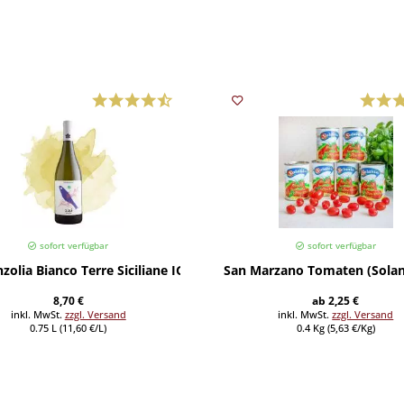
sofort verfügbar
sofort verfügbar
Inzolia Bianco Terre Siciliane IGP (Caruso & Minini) 2024
San Marzano Tomaten (Solani
8,70 €
ab 2,25 €
inkl. MwSt.
zzgl. Versand
inkl. MwSt.
zzgl. Versand
0.75 L (11,60 €/L)
0.4 Kg (5,63 €/Kg)