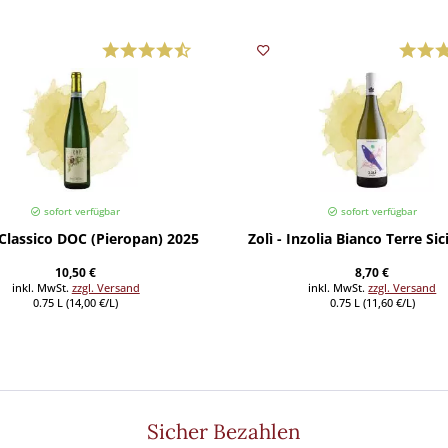
sofort verfügbar
sofort verfügbar
Classico DOC (Pieropan) 2025
Zolì - Inzolia Bianco Terre Si
10,50 €
8,70 €
inkl. MwSt.
zzgl. Versand
inkl. MwSt.
zzgl. Versand
0.75 L (14,00 €/L)
0.75 L (11,60 €/L)
Sicher Bezahlen