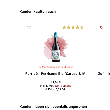
Kunden kauften auch
Momentan nicht auf Lager
Perripò - Perricone Bio (Caruso & Minini)
Zolì - 
11,50 €
inkl. MwSt.
zzgl. Versand
0.75 L (15,33 €/L)
Kunden haben sich ebenfalls angesehen