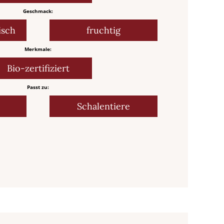
Geschmack:
isch
fruchtig
Merkmale:
Bio-zertifiziert
Passt zu:
Schalentiere