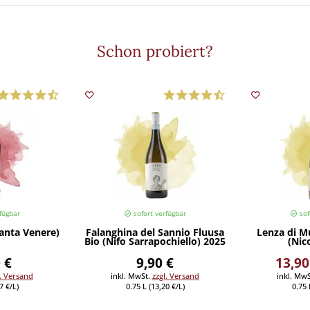
Schon probiert?
fügbar
sofort verfügbar
sof
Santa Venere)
Falanghina del Sannio Fluusa
Lenza di M
Bio (Nifo Sarrapochiello) 2025
(Nic
 €
9,90 €
13,90
l. Versand
inkl. MwSt.
zzgl. Versand
inkl. Mw
7 €/L)
0.75 L (13,20 €/L)
0.75 