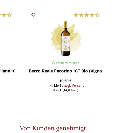
sofort verfügbar
ciliane IGP (Caruso & Minini) 2024
Becco Reale Pecorino IGT Bio (Vigna Madre) 2025
Renador
10,50 €
inkl. MwSt.
zzgl. Versand
0.75 L (14,00 €/L)
Von Kunden genehmigt