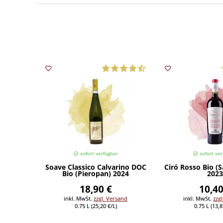
sofort verfügbar
sofort ver
Soave Classico Calvarino DOC
Ciró Rosso Bio (
Bio (Pieropan) 2024
2023
18,90 €
10,40
inkl. MwSt.
zzgl. Versand
inkl. MwSt.
zzg
0.75 L (25,20 €/L)
0.75 L (13,8