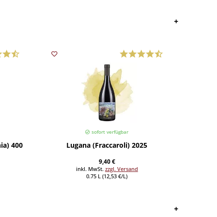
sofort verfügbar
a) 400 g
Lugana (Fraccaroli) 2025
Becco R
9,40 €
inkl. MwSt.
zzgl. Versand
0.75 L (12,53 €/L)