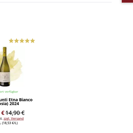
ort verfügbar
unti Etna Bianco
osia) 2024
 €
14,90 €
St.
zzgl. Versand
L (18,53 €/L)