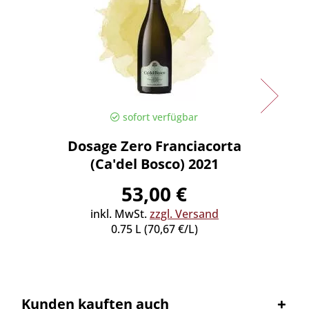
sofort verfügbar
Dosage Zero Franciacorta
Lam
(Ca'del Bosco) 2021
Crist
53,00 €
8
inkl. MwSt.
zzgl. Versand
inkl
0.75 L (70,67 €/L)
Kunden kauften auch