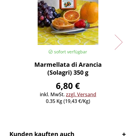
sofort verfügbar
Marmellata di Arancia
Marme
(Solagri) 350 g
6,80 €
inkl. MwSt.
zzgl. Versand
inkl
0.35 Kg (19,43 €/Kg)
0
Kunden kauften auch