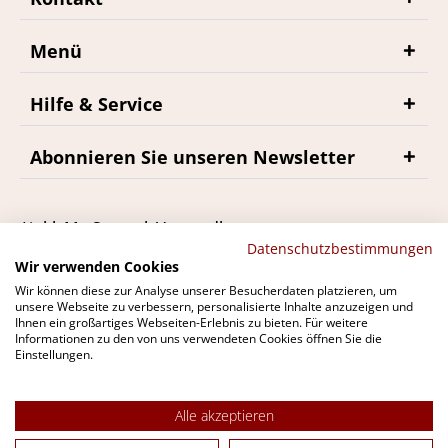
Menü
Hilfe & Service
Abonnieren Sie unseren Newsletter
*inkl. MwSt., zzgl. Versandkosten
Datenschutzbestimmungen
Wir verwenden Cookies
Wir können diese zur Analyse unserer Besucherdaten platzieren, um
unsere Webseite zu verbessern, personalisierte Inhalte anzuzeigen und
Ihnen ein großartiges Webseiten-Erlebnis zu bieten. Für weitere
Du findest bremerwein.de auch bei
Informationen zu den von uns verwendeten Cookies öffnen Sie die
Einstellungen.
Alle akzeptieren