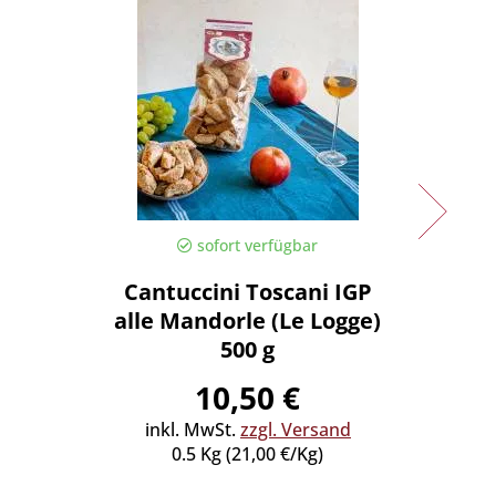
sofort verfügbar
Cantuccini Toscani IGP
La C
alle Mandorle (Le Logge)
Trani 
500 g
10,50 €
inkl. MwSt.
zzgl. Versand
inkl
0.5 Kg (21,00 €/Kg)