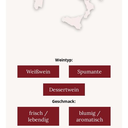
Weintyp:
Weißwein
Spumante
Dessertwein
Geschmack:
frisch /
blumig /
lebendig
aromatisch