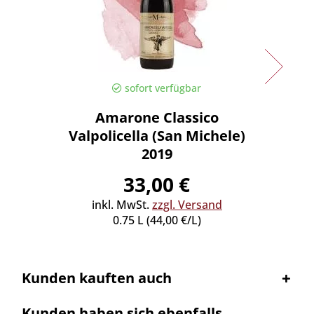
sofort verfügbar
Amarone Classico
Manna
Valpolicella (San Michele)
2019
inkl
33,00 €
inkl. MwSt.
zzgl. Versand
0.75 L (44,00 €/L)
Kunden kauften auch
Kunden haben sich ebenfalls