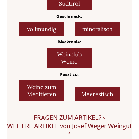
Südtirol
Geschmack:
vollmundig
mineralisch
Merkmale:
Weinclub
Weine
Passt zu:
Weine zum
Meditieren
Meeresfisch
FRAGEN ZUM ARTIKEL?
>
WEITERE ARTIKEL von Josef Weger Weingut
>