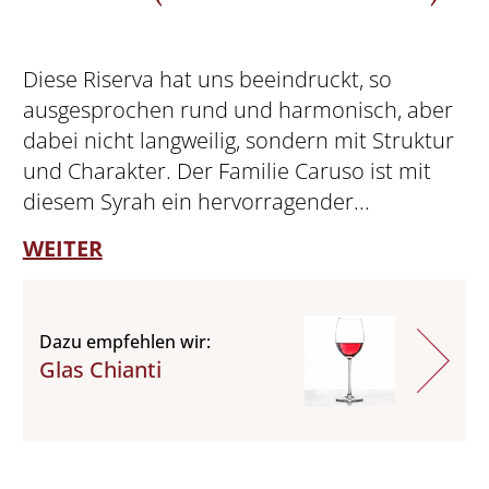
Diese Riserva hat uns beeindruckt, so
ausgesprochen rund und harmonisch, aber
dabei nicht langweilig, sondern mit Struktur
und Charakter. Der Familie Caruso ist mit
diesem Syrah ein hervorragender...
WEITER
D
Dazu empfehlen wir:
A
Glas Chianti
s
d
n
z
V