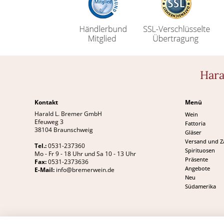
Hara
Kontakt
Menü
Harald L. Bremer GmbH
Wein
Efeuweg 3
Fattoria
38104 Braunschweig
Gläser
Versand und 
Tel.:
0531-237360
Spirituosen
Mo - Fr 9 - 18 Uhr und Sa 10 - 13 Uhr
Präsente
Fax:
0531-2373636
Angebote
E-Mail:
info@bremerwein.de
Neu
Südamerika
*inkl. MwSt., zzgl. Versandkosten