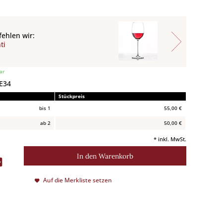
ehlen wir:
ti
ar
 E34
Stückpreis
bis
1
55,00 €
ab
2
50,00 €
* inkl. MwSt.
In den
Warenkorb
Auf die Merkliste setzen