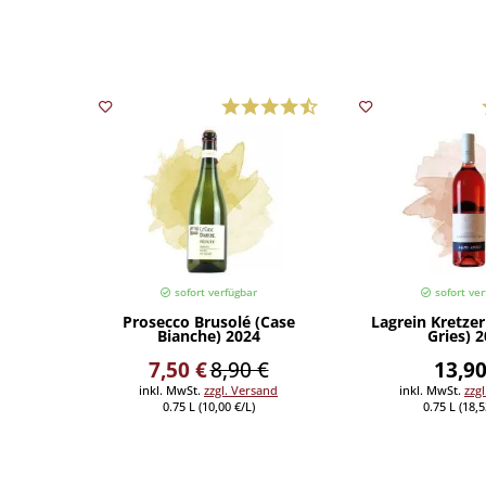
sofort verfügbar
sofort ver
Prosecco Brusolé (Case
Lagrein Kretze
Bianche) 2024
Gries) 
7,50 €
8,90 €
13,90
inkl. MwSt.
zzgl. Versand
inkl. MwSt.
zzg
0.75 L (10,00 €/L)
0.75 L (18,5