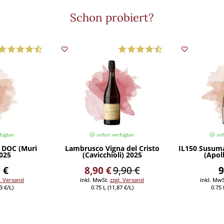
Schon probiert?
fügbar
sofort verfügbar
sof
r DOC (Muri
Lambrusco Vigna del Cristo
IL150 Susuma
2025
(Cavicchioli) 2025
(Apol
 €
8,90 €
9,90 €
9
l. Versand
inkl. MwSt.
zzgl. Versand
inkl. Mw
3 €/L)
0.75 L (11,87 €/L)
0.75 