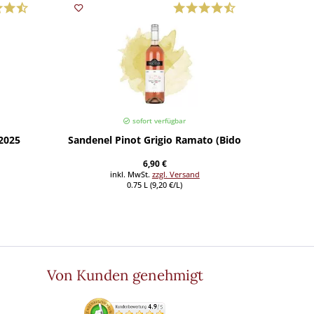
sofort verfügbar
 2025
Sandenel Pinot Grigio Ramato (Bidoli) 2025
Girofle
6,90 €
inkl. MwSt.
zzgl. Versand
0.75 L (9,20 €/L)
Von Kunden genehmigt