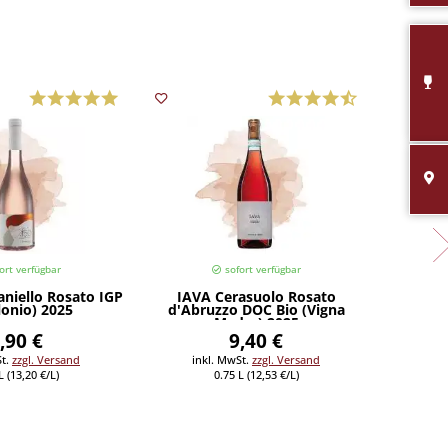
ort verfügbar
sofort verfügbar
niello Rosato IGP
IAVA Cerasuolo Rosato
Frapp
lonio) 2025
d'Abruzzo DOC Bio (Vigna
(Car
Madre) 2025
,90 €
9,40 €
St.
zzgl. Versand
inkl. MwSt.
zzgl. Versand
in
L (13,20 €/L)
0.75 L (12,53 €/L)