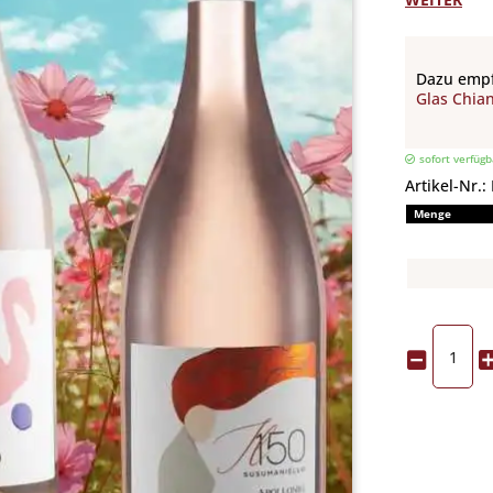
Dazu empf
Glas Chian
sofort verfügb
Artikel-Nr.:
Menge