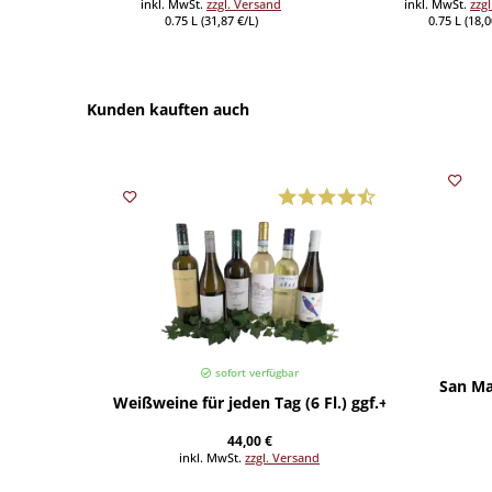
inkl. MwSt.
zzgl. Versand
inkl. MwSt.
zzg
0.75 L (31,87 €/L)
0.75 L (18,0
Kunden kauften auch
sofort verfügbar
San Ma
Weißweine für jeden Tag (6 Fl.) ggf.+Fracht
44,00 €
inkl. MwSt.
zzgl. Versand