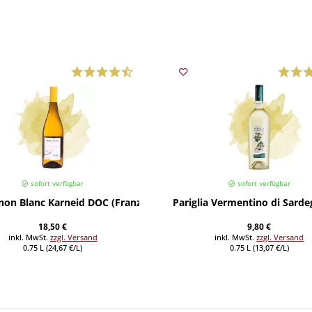
sofort verfügbar
sofort verfügbar
non Blanc Karneid DOC (Franz Gojer) 2025
Pariglia Vermentino di Sarde
18,50 €
9,80 €
inkl. MwSt.
zzgl. Versand
inkl. MwSt.
zzgl. Versand
0.75 L (24,67 €/L)
0.75 L (13,07 €/L)