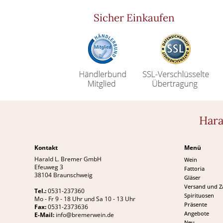
Sicher Einkaufen
Hara
Kontakt
Menü
Harald L. Bremer GmbH
Wein
Efeuweg 3
Fattoria
38104 Braunschweig
Gläser
Versand und 
Tel.:
0531-237360
Spirituosen
Mo - Fr 9 - 18 Uhr und Sa 10 - 13 Uhr
Präsente
Fax:
0531-2373636
Angebote
E-Mail:
info@bremerwein.de
Neu