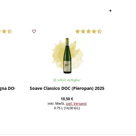
sofort verfügbar
gna DOC (Contini) 2025
Soave Classico DOC (Pieropan) 2025
Soave C
10,50 €
inkl. MwSt.
zzgl. Versand
0.75 L (14,00 €/L)