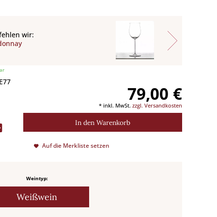
ehlen wir:
donnay
ar
 E77
79,00 €
* inkl. MwSt.
zzgl. Versandkosten
In den
Warenkorb
Auf die Merkliste setzen
Weintyp:
Weißwein