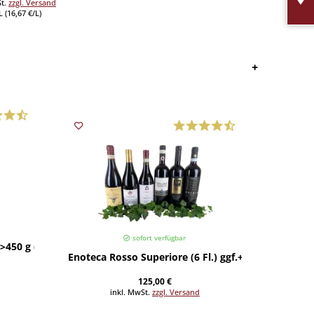
St.
zzgl. Versand
L (16,67 €/L)
sofort verfügbar
450 g (Preis/St.)
Tagliat
Enoteca Rosso Superiore (6 Fl.) ggf.+Fracht
125,00 €
inkl. MwSt.
zzgl. Versand