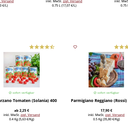
l. Versand
inkl. MwSt.
zzgl. Versand
inkl. Mw
0 €/L)
0.75 L (17,07 €/L)
0.75 
sofort verfügbar
sofort verfügbar
rzano Tomaten (Solania) 400 g
Parmigiano Reggiano (Rossi) >
ab 2,25 €
17,90 €
inkl. MwSt.
zzgl. Versand
inkl. MwSt.
zzgl. Versand
0.4 Kg (5,63 €/Kg)
0.5 Kg (35,80 €/Kg)