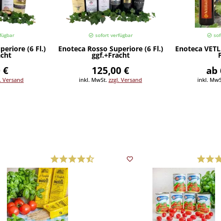
fügbar
sofort verfügbar
sof
eriore (6 Fl.)
Enoteca Rosso Superiore (6 Fl.)
Enoteca VETLU
acht
ggf.+Fracht
 €
125,00 €
ab 
l. Versand
inkl. MwSt.
zzgl. Versand
inkl. Mw