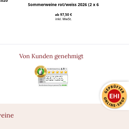
2020
Sommerweine rot/weiss 2026 (2 x 6 Fl.) - frei Haus
Enoteca 
ab 97,50 €
inkl. MwSt.
Von Kunden genehmigt
weine