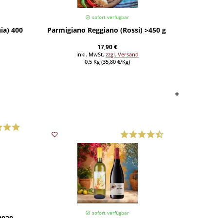
sofort verfügbar
a) 400 g
Parmigiano Reggiano (Rossi) >450 g (Preis/St.)
Enoteca 
17,90 €
inkl. MwSt.
zzgl. Versand
0.5 Kg (35,80 €/Kg)
sofort verfügbar