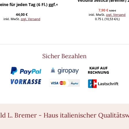
Vetluna Sestica (Bremer) 
ne für jeden Tag (6 Fl.) ggf.+Fracht
7,90 €
9,90 €
44,00 €
inkl. MwSt.
zzgl. Versand
inkl. MwSt.
zzgl. Versand
0.75 L (10,53 €/L)
Sicher Bezahlen
ld L. Bremer - Haus italienischer Qualitäts