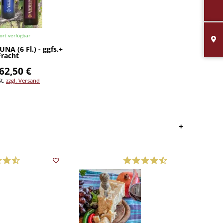
ort verfügbar
NA (6 Fl.) - ggfs.+
Fracht
62,50 €
St.
zzgl. Versand