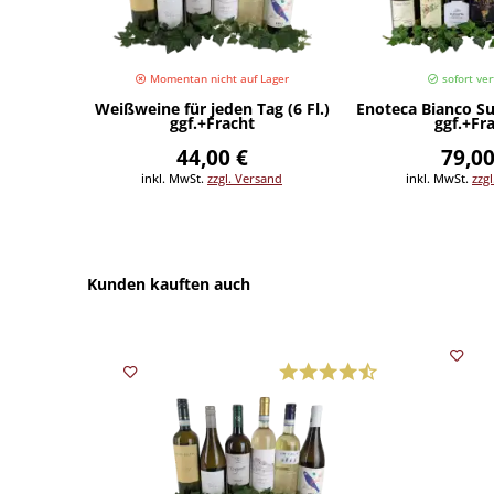
Momentan nicht auf Lager
sofort ver
Weißweine für jeden Tag (6 Fl.)
Enoteca Bianco Sup
ggf.+Fracht
ggf.+Fr
44,00 €
79,00
inkl. MwSt.
zzgl. Versand
inkl. MwSt.
zzg
Kunden kauften auch