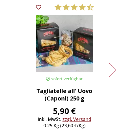
sofort verfügbar
Tagliatelle all' Uovo
Tajari
(Caponi) 250 g
5,90 €
inkl. MwSt.
zzgl. Versand
inkl
0.25 Kg (23,60 €/Kg)
0