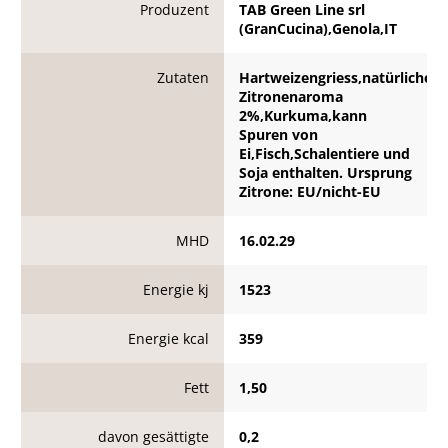
Produzent
TAB Green Line srl
(GranCucina),Genola,IT
Zutaten
Hartweizengriess,natürliches
Zitronenaroma
2%,Kurkuma,kann
Spuren von
Ei,Fisch,Schalentiere und
Soja enthalten. Ursprung
Zitrone: EU/nicht-EU
MHD
16.02.29
Energie kj
1523
Energie kcal
359
Fett
1,50
davon gesättigte
0,2