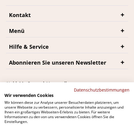
Kontakt
Menü
Hilfe & Service
Abonnieren Sie unseren Newsletter
*inkl. MwSt., zzgl. Versandkosten
Datenschutzbestimmungen
Wir verwenden Cookies
Wir können diese zur Analyse unserer Besucherdaten platzieren, um
unsere Webseite zu verbessern, personalisierte Inhalte anzuzeigen und
Ihnen ein großartiges Webseiten-Erlebnis zu bieten. Für weitere
Du findest bremerwein.de auch bei
Informationen zu den von uns verwendeten Cookies öffnen Sie die
Einstellungen.