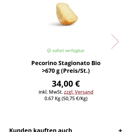
sofort verfügbar
Pecorino Stagionato Bio
Ace
>670 g (Preis/St.)
M
Bonis
34,00 €
inkl. MwSt.
zzgl. Versand
0.67 Kg (50,75 €/Kg)
inkl
Kunden kauften auch