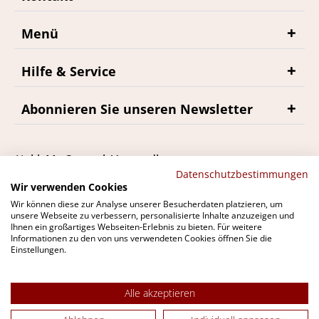
Menü
Hilfe & Service
Abonnieren Sie unseren Newsletter
*inkl. MwSt., zzgl. Versandkosten
Datenschutzbestimmungen
Wir verwenden Cookies
Wir können diese zur Analyse unserer Besucherdaten platzieren, um
unsere Webseite zu verbessern, personalisierte Inhalte anzuzeigen und
Ihnen ein großartiges Webseiten-Erlebnis zu bieten. Für weitere
Du findest bremerwein.de auch bei
Informationen zu den von uns verwendeten Cookies öffnen Sie die
Einstellungen.
Alle akzeptieren