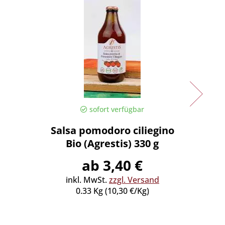
sofort verfügbar
Salsa pomodoro ciliegino
Olio e
Bio (Agrestis) 330 g
Ibleo 
ab 3,40 €
inkl. MwSt.
zzgl. Versand
0.33 Kg (10,30 €/Kg)
inkl