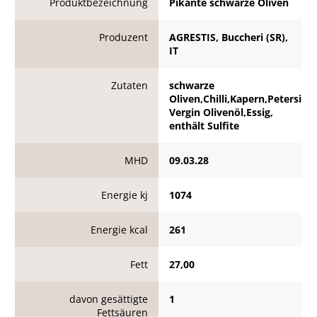
Produktbezeichnung
Pikante schwarze Oliven
Produzent
AGRESTIS, Buccheri (SR),
IT
Zutaten
schwarze
Oliven,Chilli,Kapern,Petersilie
Vergin Olivenöl,Essig,
enthält Sulfite
MHD
09.03.28
Energie kj
1074
Energie kcal
261
Fett
27,00
davon gesättigte
1
Fettsäuren