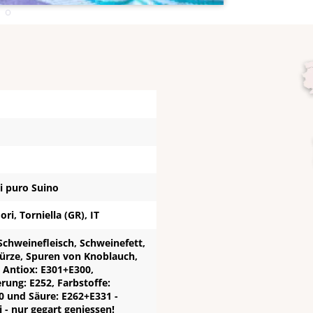
di puro Suino
ri, Torniella (GR), IT
Schweinefleisch, Schweinefett,
würze, Spuren von Knoblauch,
 Antiox: E301+E300,
rung: E252, Farbstoffe:
0 und Säure: E262+E331 -
i - nur gegart geniessen!