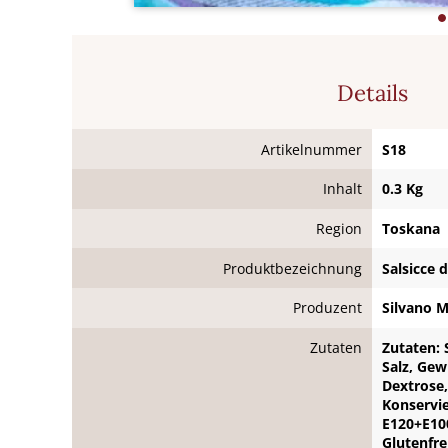
Details
Artikelnummer
S18
Inhalt
0.3 Kg
Region
Toskana
Produktbezeichnung
Salsicce 
Produzent
Silvano Mo
Zutaten
Zutaten: 
Salz, Ge
Dextrose,
Konservie
E120+E10
Glutenfre