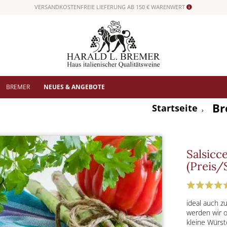
VERSANDKOSTENFREIE LIEFERUNG AB 150 € WARENWERT
BREMER
NEUES & ANGEBOTE
Br
Startseite
Salsicc
(Preis/S
ideal auch z
werden wir o
kleine Würst