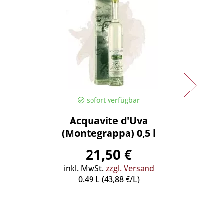
sofort verfügbar
Acquavite d'Uva
Enote
(Montegrappa) 0,5 l
(6
21,50 €
inkl. MwSt.
zzgl. Versand
inkl
0.49 L (43,88 €/L)