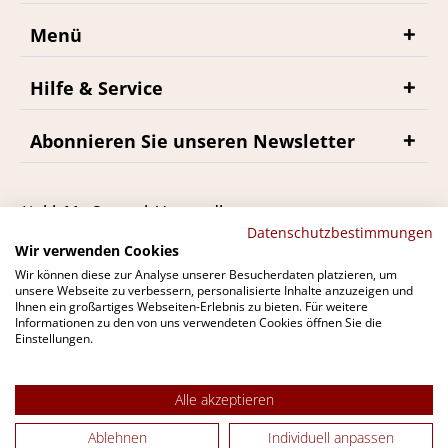
Menü
Hilfe & Service
Abonnieren Sie unseren Newsletter
*inkl. MwSt., zzgl. Versandkosten
Datenschutzbestimmungen
Wir verwenden Cookies
Wir können diese zur Analyse unserer Besucherdaten platzieren, um
unsere Webseite zu verbessern, personalisierte Inhalte anzuzeigen und
Ihnen ein großartiges Webseiten-Erlebnis zu bieten. Für weitere
Du findest bremerwein.de auch bei
Informationen zu den von uns verwendeten Cookies öffnen Sie die
Einstellungen.
Alle akzeptieren
Ablehnen
Individuell anpassen