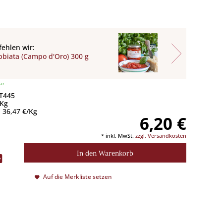
ehlen wir:
bbiata (Campo d'Oro) 300 g
ar
 T445
 Kg
 36,47 €/Kg
6,20 €
* inkl. MwSt.
zzgl. Versandkosten
In den
Warenkorb
Auf die Merkliste setzen