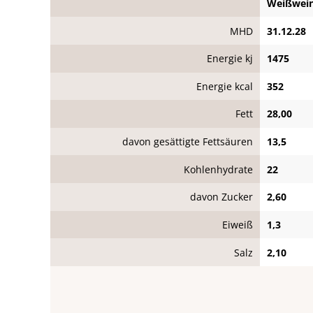
Weißweine
MHD
31.12.28
Energie kj
1475
Energie kcal
352
Fett
28,00
davon gesättigte Fettsäuren
13,5
Kohlenhydrate
22
davon Zucker
2,60
Eiweiß
1,3
Salz
2,10