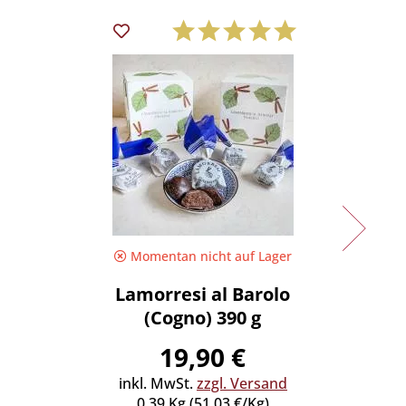
Momentan nicht auf Lager
Lamorresi al Barolo
Torro
(Cogno) 390 g
19,90 €
inkl. MwSt.
zzgl. Versand
inkl
0.39 Kg (51,03 €/Kg)
0