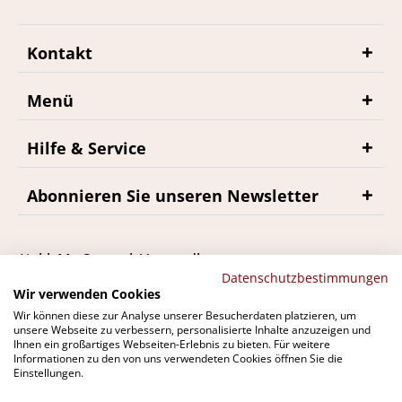
Kontakt
Menü
Hilfe & Service
Abonnieren Sie unseren Newsletter
*inkl. MwSt., zzgl. Versandkosten
Datenschutzbestimmungen
Wir verwenden Cookies
Wir können diese zur Analyse unserer Besucherdaten platzieren, um
unsere Webseite zu verbessern, personalisierte Inhalte anzuzeigen und
Ihnen ein großartiges Webseiten-Erlebnis zu bieten. Für weitere
Du findest bremerwein.de auch bei
Informationen zu den von uns verwendeten Cookies öffnen Sie die
Einstellungen.