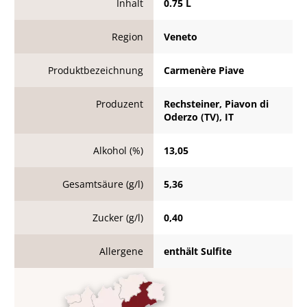
Inhalt
0.75 L
Region
Veneto
Produktbezeichnung
Carmenère Piave
Produzent
Rechsteiner, Piavon di
Oderzo (TV), IT
Alkohol (%)
13,05
Gesamtsäure (g/l)
5,36
Zucker (g/l)
0,40
Allergene
enthält Sulfite