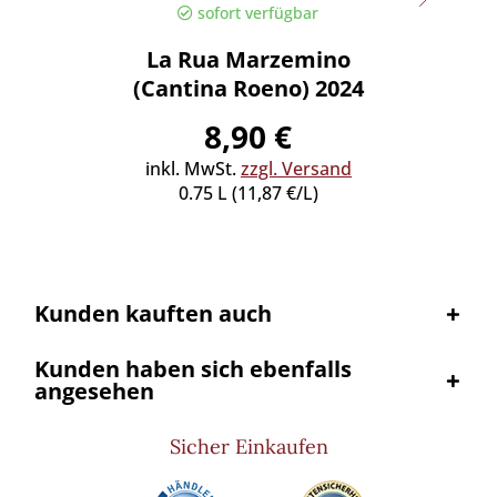
sofort verfügbar
La Rua Marzemino
Merl
(Cantina Roeno) 2024
8,90 €
inkl. MwSt.
zzgl. Versand
inkl
0.75 L (11,87 €/L)
Kunden kauften auch
Kunden haben sich ebenfalls
angesehen
Sicher Einkaufen