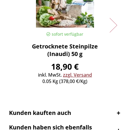
sofort verfügbar
Getrocknete Steinpilze
Panc
(Inaudi) 50 g
Spe
18,90 €
inkl. MwSt.
zzgl. Versand
0.05 Kg (378,00 €/Kg)
inkl
0
Kunden kauften auch
Kunden haben sich ebenfalls