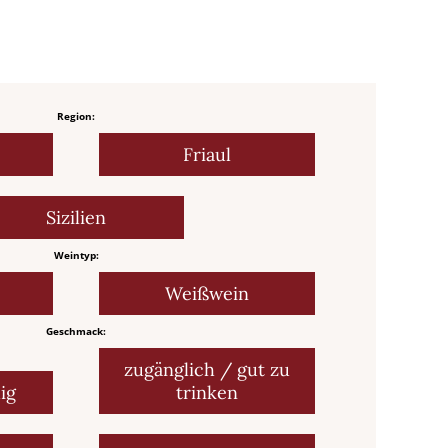
Region:
Friaul
Sizilien
Weintyp:
Weißwein
Geschmack:
zugänglich / gut zu
ig
trinken