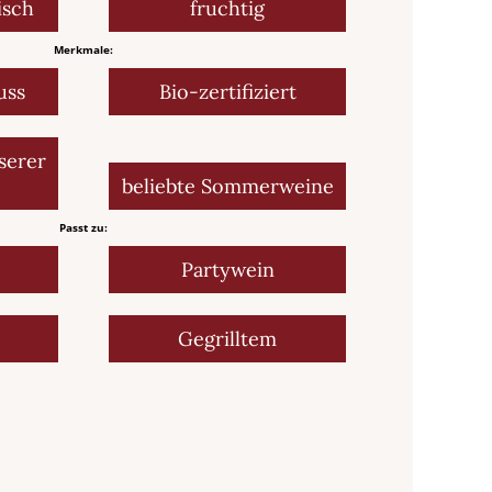
isch
fruchtig
Merkmale:
uss
Bio-zertifiziert
serer
beliebte Sommerweine
Passt zu:
Partywein
Gegrilltem