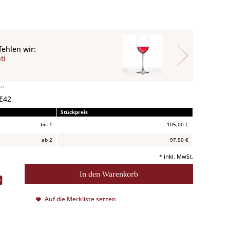
ehlen wir:
ti
ar
 E42
Stückpreis
bis
1
105,00 €
ab
2
97,50 €
* inkl. MwSt.
In den
Warenkorb
Auf die Merkliste setzen