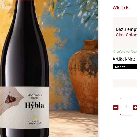
WEITER
Dazu empf
Glas Chian
sofort verfügb
Artikel-Nr.:
Menge