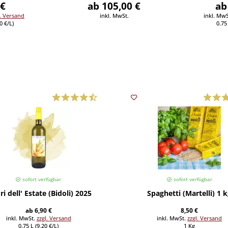
 €
ab 105,00 €
ab
l. Versand
inkl. MwSt.
inkl. Mw
0 €/L)
0.75 
sofort verfügbar
sofort verfügbar
ori dell' Estate (Bidoli) 2025
Spaghetti (Martelli) 1 
ab 6,90 €
8,50 €
inkl. MwSt.
zzgl. Versand
inkl. MwSt.
zzgl. Versand
0.75 L (9,20 €/L)
1 Kg