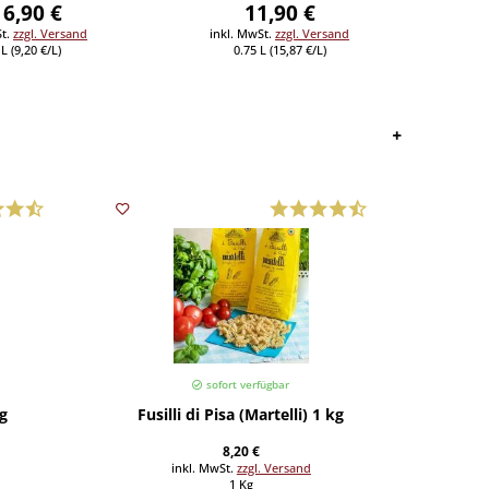
 6,90 €
11,90 €
St.
zzgl. Versand
inkl. MwSt.
zzgl. Versand
L (9,20 €/L)
0.75 L (15,87 €/L)
sofort verfügbar
kg
Fusilli di Pisa (Martelli) 1 kg
San Mar
8,20 €
inkl. MwSt.
zzgl. Versand
1 Kg