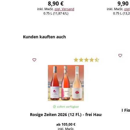
8,90 €
9,90
inkl. MwSt.
zzgl. Versand
inkl. MwSt.
zzg
0.75 L (11,87 €/L)
0.75 L (13,2
Kunden kauften auch
sofort verfügbar
I Fi
Rosige Zeiten 2026 (12 Fl.) - frei Haus
ab 105,00 €
inkl. MwSt.