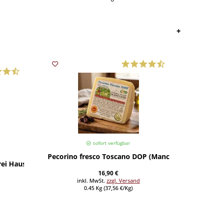
sofort verfügbar
Pecorino fresco Toscano DOP (Manciano) >450 g (Pr
La Rua 
frei Haus
16,90 €
inkl. MwSt.
zzgl. Versand
0.45 Kg (37,56 €/Kg)