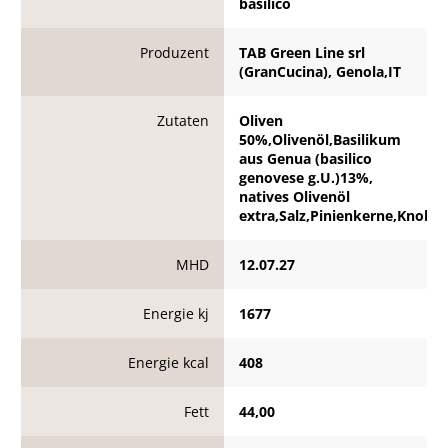
basilico
Produzent
TAB Green Line srl
(GranCucina), Genola,IT
Zutaten
Oliven
50%,Olivenöl,Basilikum
aus Genua (basilico
genovese g.U.)13%,
natives Olivenöl
extra,Salz,Pinienkerne,Knobla
MHD
12.07.27
Energie kj
1677
Energie kcal
408
Fett
44,00